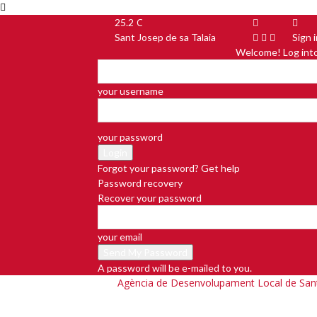
C
25.2
Sant Josep de sa Talaia
Sign 
Welcome! Log int
your username
your password
Forgot your password? Get help
Password recovery
Recover your password
your email
A password will be e-mailed to you.
Agència de Desenvolupament Local de Sant