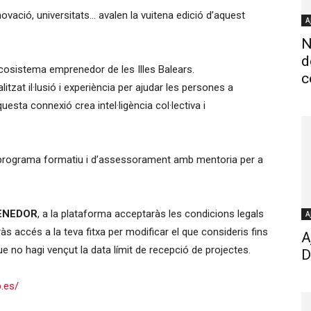
ovació, universitats… avalen la vuitena edició d’aquest
A
N
d
ecosistema emprenedor de les Illes Balears.
c
litzat il·lusió i experiència per ajudar les persones a
esta connexió crea intel·ligència col·lectiva i
 programa formatiu i d’assessorament amb mentoria per a
ENEDOR
, a la plataforma acceptaràs les condicions legals
A
ràs accés a la teva fitxa per modificar el que consideris fins
A
 no hagi vençut la data límit de recepció de projectes.
D
.es/