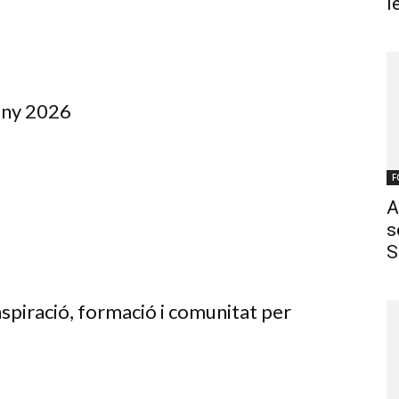
l
Juny 2026
F
A
s
S
spiració, formació i comunitat per