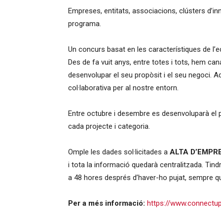
Empreses, entitats, associacions, clústers d’inn
programa.
Un concurs basat en les característiques de l’
Des de fa vuit anys, entre totes i tots, hem cana
desenvolupar el seu propòsit i el seu negoci. Aqu
col·laborativa per al nostre entorn.
Entre octubre i desembre es desenvoluparà el
cada projecte i categoria.
Omple les dades sol·licitades a
ALTA D’EMPR
i tota la informació quedarà centralitzada. Tind
a 48 hores després d’haver-ho pujat, sempre que
Per a més informació:
https://www.connectup