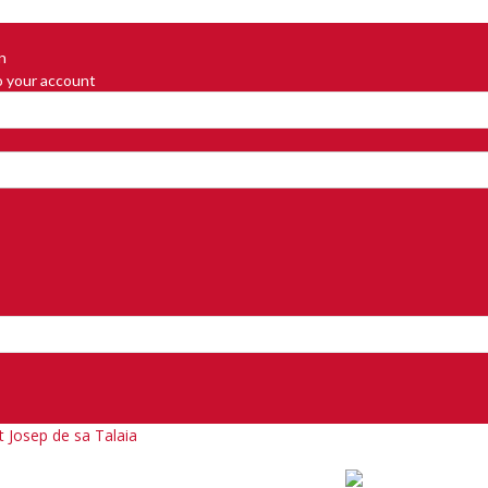
in
o your account
 Josep de sa Talaia