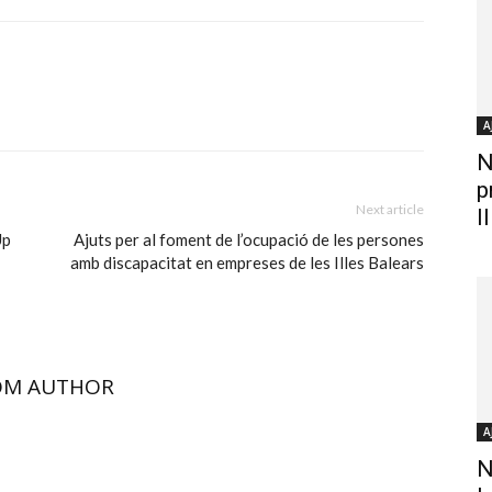
A
N
p
Next article
Il
Up
Ajuts per al foment de l’ocupació de les persones
amb discapacitat en empreses de les Illes Balears
OM AUTHOR
A
N