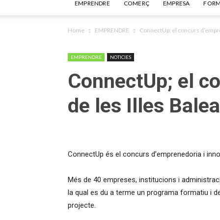
EMPRENDRE
COMERÇ
EMPRESA
FORM
Home
EMPRENDRE
ConnectUp; el concurs d’empren
EMPRENDRE
NOTICIES
ConnectUp; el co
de les Illes Balea
ConnectUp és el concurs d’emprenedoria i innova
Més de 40 empreses, institucions i administra
la qual es du a terme un programa formatiu i d
projecte.