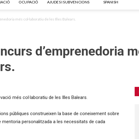
ACIÓ
OCUPACIÓ
AJUDES I SUBVENCIONS
edoria més col·laboratiu de les Illes Balears.
ncurs d’emprenedoria mé
rs.
ció més col·laboratiu de les Illes Balears.
cions públiques construeixen la base de coneixement sobre
e mentoria personalitzada a les necessitats de cada