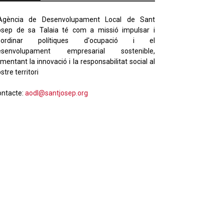
'Agència de Desenvolupament Local de Sant
osep de sa Talaia té com a missió impulsar i
oordinar polítiques d'ocupació i el
esenvolupament empresarial sostenible,
mentant la innovació i la responsabilitat social al
stre territori
ontacte:
aodl@santjosep.org