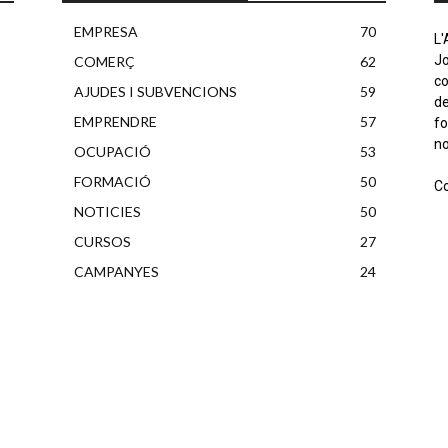
EMPRESA
70
L
J
COMERÇ
62
c
AJUDES I SUBVENCIONS
59
d
EMPRENDRE
57
fo
no
OCUPACIÓ
53
FORMACIÓ
50
C
NOTICIES
50
CURSOS
27
CAMPANYES
24