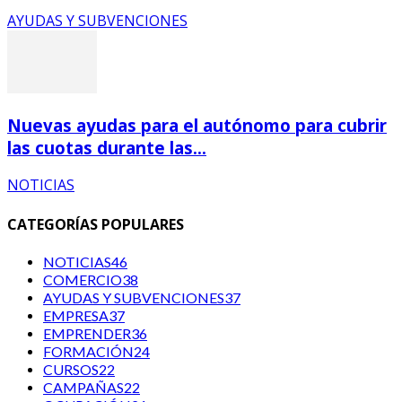
AYUDAS Y SUBVENCIONES
Nuevas ayudas para el autónomo para cubrir
las cuotas durante las...
NOTICIAS
CATEGORÍAS POPULARES
NOTICIAS
46
COMERCIO
38
AYUDAS Y SUBVENCIONES
37
EMPRESA
37
EMPRENDER
36
FORMACIÓN
24
CURSOS
22
CAMPAÑAS
22