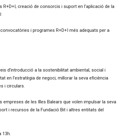
R+D+I, creació de consorcis i suport en l’aplicació de la
I
es convocatòries i programes R+D+I més adequats per a
s d’introducció a la sostenibilitat ambiental, social i
tat en l’estratègia de negoci, millorar la seva eficiència
 i circulars.
 empreses de les Illes Balears que volen impulsar la seva
port i recursos de la Fundació Bit i altres entitats del
a 13h.