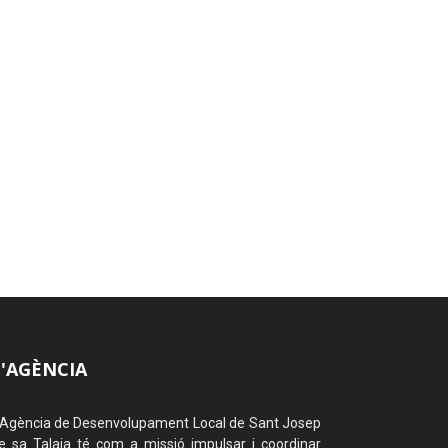
L'AGÈNCIA
'Agència de Desenvolupament Local de Sant Josep
e sa Talaia té com a missió impulsar i coordinar