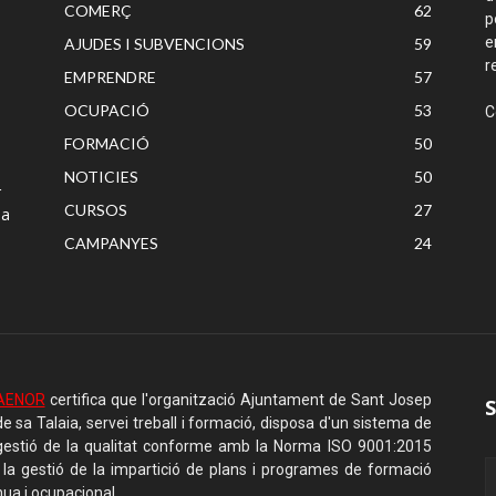
COMERÇ
62
p
e
AJUDES I SUBVENCIONS
59
r
EMPRENDRE
57
OCUPACIÓ
53
C
FORMACIÓ
50
NOTICIES
50
r
CURSOS
27
 a
CAMPANYES
24
AENOR
certifica que l'organització Ajuntament de Sant Josep
de sa Talaia, servei treball i formació, disposa d'un sistema de
gestió de la qualitat conforme amb la Norma ISO 9001:2015
 la gestió de la impartició de plans i programes de formació
nua i ocupacional.