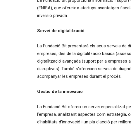
La Fundació Bit proporciona informació i suport e
(ENISA), que ofereix a startups avantatges fiscals
sa
inversió privada.
Servei de digitalització
Talaia
La Fundació Bit presentarà els seus serveis de dig
empreses, des de la digitalització bàsica (assessor
digitalització avançada (suport per a empreses am
disruptives). També s’ofereixen serveis de diagnò
acompanyar les empreses durant el procés.
Gestió de la innovació
La Fundació Bit ofereix un servei especialitzat pe
l’empresa, analitzant aspectes com estratègia, or
d’habilitats d’innovació i un pla d’acció per millo