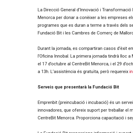
La Direcció General d’Innovació i Transformació D
Menorca per donar a conèixer a les empreses els 
de
programes que es duran a terme a través dels se
Fundació Bit i les Cambres de Comerç de Mallorc
Durant la jornada, es compartiran casos d’èxit e
Sant
l’Oficina Innobal. La primera jornada tindrà lloc a
el 17 d’octubre al CentreBit Menorca, i el 29 d’oct
a 13h. L’assistència és gratuïta, però requereix
i
Josep
Serveis que presentarà la Fundació Bit
Emprenbit (preincubació i incubació) és un serv
innovadores, que ofereix suport per treballar el 
de
CentreBit Menorca. Proporciona capacitació i segu