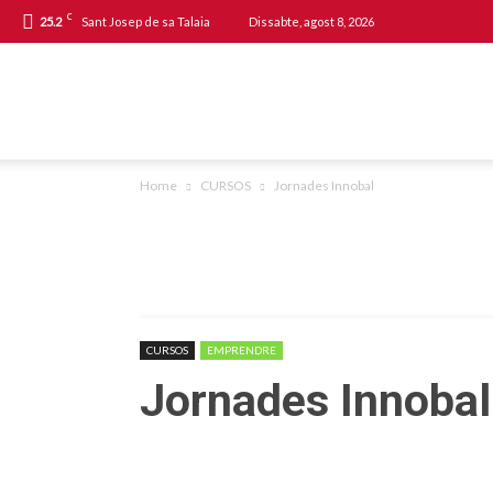
C
25.2
Sant Josep de sa Talaia
Dissabte, agost 8, 2026
Agència
Home
CURSOS
Jornades Innobal
de
Desenvolupament
CURSOS
EMPRENDRE
Jornades Innobal
Local