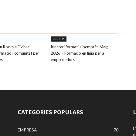
CURSOS
Rocks a Eivissa:
Itinerari formatiu ibemprèn Maig
ormació i comunitat per
2026 – Formació en línia per a
es
emprenedors
CATEGORIES POPULARS
L
EMPRESA
70
d