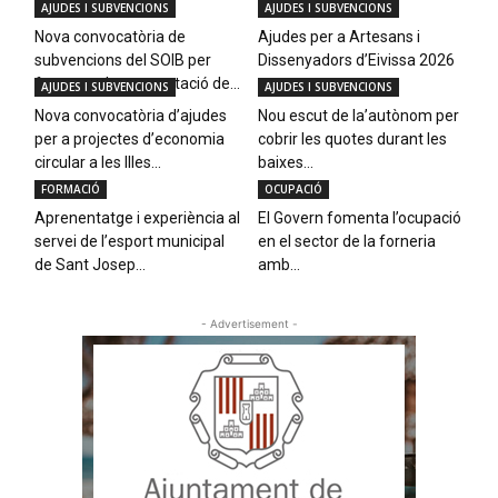
AJUDES I SUBVENCIONS
AJUDES I SUBVENCIONS
Nova convocatòria de
Ajudes per a Artesans i
subvencions del SOIB per
Dissenyadors d’Eivissa 2026
fomentar la contractació de...
AJUDES I SUBVENCIONS
AJUDES I SUBVENCIONS
Nova convocatòria d’ajudes
Nou escut de la’autònom per
per a projectes d’economia
cobrir les quotes durant les
circular a les Illes...
baixes...
FORMACIÓ
OCUPACIÓ
Aprenentatge i experiència al
El Govern fomenta l’ocupació
servei de l’esport municipal
en el sector de la forneria
de Sant Josep...
amb...
- Advertisement -