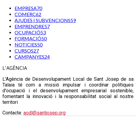
EMPRESA
70
COMERÇ
62
AJUDES I SUBVENCIONS
59
EMPRENDRE
57
OCUPACIÓ
53
FORMACIÓ
50
NOTICIES
50
CURSOS
27
CAMPANYES
24
L'AGÈNCIA
L'Agència de Desenvolupament Local de Sant Josep de sa
Talaia té com a missió impulsar i coordinar polítiques
d'ocupació i el desenvolupament empresarial sostenible,
fomentant la innovació i la responsabilitat social al nostre
territori
Contacte:
aodl@santjosep.org