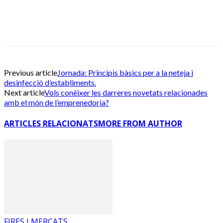
Previous article
Jornada: Principis bàsics per a la neteja i
desinfecció d’establiments.
Next article
Vols conèixer les darreres novetats relacionades
amb el món de l’emprenedoria?
ARTICLES RELACIONATS
MORE FROM AUTHOR
FIRES I MERCATS