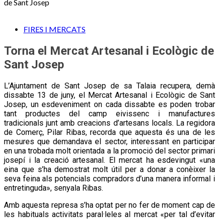
de Sant Josep
FIRES I MERCATS
Torna el Mercat Artesanal i Ecològic de
Sant Josep
L’Ajuntament de Sant Josep
de sa Talaia recupera, demà
dissabte 13 de juny, el Mercat Artesanal i Ecològic de Sant
Josep, un esdeveniment on cada dissabte es poden trobar
tant productes del camp eivissenc i manufactures
tradicionals junt amb creacions d’artesans locals. La regidora
de Comerç, Pilar Ribas, recorda que aquesta és una de les
mesures que demandava el sector, interessant en participar
en una trobada molt orientada a la promoció del sector primari
josepí i la creació artesanal. El mercat ha esdevingut «una
eina que s’ha demostrat molt útil per a donar a conèixer la
seva feina als potencials compradors d’una manera informal i
entretinguda», senyala Ribas.
Amb aquesta represa s’ha optat per no fer de moment cap de
les habituals activitats paral·leles al mercat «per tal d’evitar