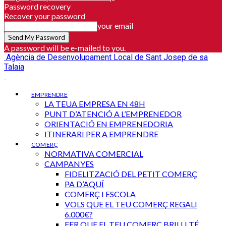
Password recovery
Recover your password
your email
A password will be e-mailed to you.
Agència de Desenvolupament Local de Sant Josep de sa
Talaia
EMPRENDRE
LA TEUA EMPRESA EN 48H
PUNT D’ATENCIÓ A L’EMPRENEDOR
ORIENTACIÓ EN EMPRENEDORIA
ITINERARI PER A EMPRENDRE
COMERÇ
NORMATIVA COMERCIAL
CAMPANYES
FIDELITZACIÓ DEL PETIT COMERÇ
PA D’AQUÍ
COMERÇ I ESCOLA
VOLS QUE EL TEU COMERÇ REGALI
6.000€?
FER QUE EL TEU COMERÇ BRILLI TÉ