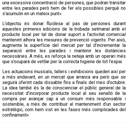
una excessiva concentració de persones, que podran transitar
entre les parades però hem de fer els possibles perquè no
s’acumulin en un mateix punt».
L’objectiu és donar fluïdesa al pas de persones durant
aquestes primeres edicions de la trobada setmanal amb el
producte local per tal de donar suport a l’activitat comercial
mantenint alhora les mesures de prevenció vigents. Per això,
augmenta la superfície del mercat per tal d’incrementar la
separació entre les parades i mantenir les distàncies
necessàries. A més, es reforça la neteja amb un operari més
que s’ocuparà de vetllar per la correcta higiene de tot l’espai.
Les actuacions musicals, tallers i exhibicions queden així per
a més endavant, en un mercat que arranca ara però que se
seguirà oferint cada dissabte fins a finals del mes d’octubre.
La idea també és la de conscienciar el públic general de la
necessitat d’incorporar producte local al seu senalló de la
compra per avançar cap a un consum més responsable i
sostenible, a més de contribuir al manteniment d’un sector
estratègic, com hem vist en les fases més complicades del
confinament».