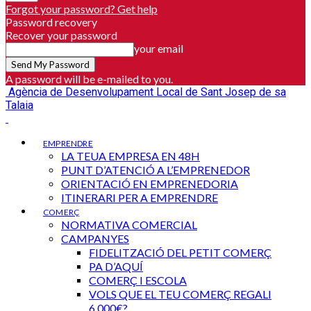
Forgot your password? Get help
Password recovery
Recover your password
your email
A password will be e-mailed to you.
Agència de Desenvolupament Local de Sant Josep de sa
Talaia
EMPRENDRE
LA TEUA EMPRESA EN 48H
PUNT D’ATENCIÓ A L’EMPRENEDOR
ORIENTACIÓ EN EMPRENEDORIA
ITINERARI PER A EMPRENDRE
COMERÇ
NORMATIVA COMERCIAL
CAMPANYES
FIDELITZACIÓ DEL PETIT COMERÇ
PA D’AQUÍ
COMERÇ I ESCOLA
VOLS QUE EL TEU COMERÇ REGALI
6.000€?