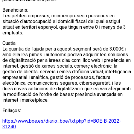
Beneficiaris:
Les petites empreses, microempreses i persones en
situació d’autoocupació el domicili fiscal del qual estigui
situat en territori espanyol, que tinguin entre 0 i menys de 3
empleats.
Quatia:
La quantia de l’ajuda per a aquest segment serà de 3.000€ i
amb ella les pimes i autònoms podran adquirir les solucions
de digitalització per a àrees clau com: lloc web i presència en
internet, gestió de xarxes socials, comerç electrònic; la
gestió de clients; serveis i eines d’oficina virtual, intel·ligència
empresarial i analítica, gestió de processos, factura
electrònica, comunicacions segures, ciberseguretat, i les
dues noves solucions de digitalització que es van afegir amb
la modificació de l’ordre de bases: presència avançada en
internet i marketplace.
Enllaços:
https://www.boe.es/diario_boe/txt.php?id=BOE-B-2022-
31240