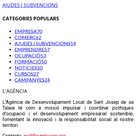
AJUDES I SUBVENCIONS
CATEGORIES POPULARS
EMPRESA
70
COMERÇ
62
AJUDES I SUBVENCIONS
59
EMPRENDRE
57
OCUPACIÓ
53
FORMACIÓ
50
NOTICIES
50
CURSOS
27
CAMPANYES
24
L'AGÈNCIA
L'Agència de Desenvolupament Local de Sant Josep de sa
Talaia té com a missió impulsar i coordinar polítiques
d'ocupació i el desenvolupament empresarial sostenible,
fomentant la innovació i la responsabilitat social al nostre
territori
Contacte:
aodl@santjosep.org