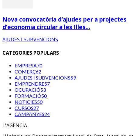
Nova convocatòria d’ajudes per a projectes
d’economia circular a les Illes...
AJUDES I SUBVENCIONS
CATEGORIES POPULARS
EMPRESA
70
COMERÇ
62
AJUDES I SUBVENCIONS
59
EMPRENDRE
57
OCUPACIÓ
53
FORMACIÓ
50
NOTICIES
50
CURSOS
27
CAMPANYES
24
L'AGÈNCIA