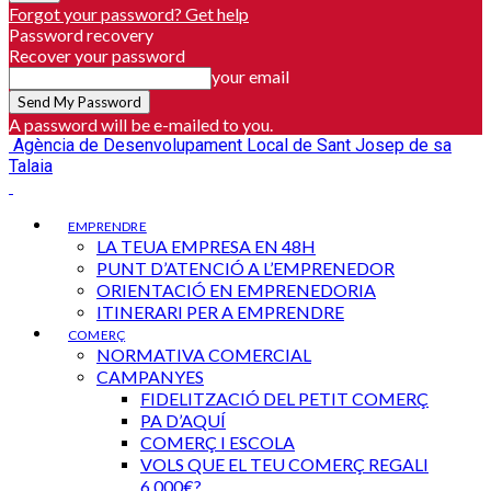
Forgot your password? Get help
Password recovery
Recover your password
your email
A password will be e-mailed to you.
Agència de Desenvolupament Local de Sant Josep de sa
Talaia
EMPRENDRE
LA TEUA EMPRESA EN 48H
PUNT D’ATENCIÓ A L’EMPRENEDOR
ORIENTACIÓ EN EMPRENEDORIA
ITINERARI PER A EMPRENDRE
COMERÇ
NORMATIVA COMERCIAL
CAMPANYES
FIDELITZACIÓ DEL PETIT COMERÇ
PA D’AQUÍ
COMERÇ I ESCOLA
VOLS QUE EL TEU COMERÇ REGALI
6.000€?