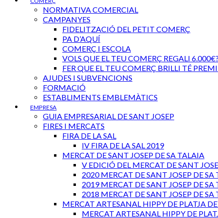
COMERÇ
NORMATIVA COMERCIAL
CAMPANYES
FIDELITZACIÓ DEL PETIT COMERÇ
PA D’AQUÍ
COMERÇ I ESCOLA
VOLS QUE EL TEU COMERÇ REGALI 6.000€
FER QUE EL TEU COMERÇ BRILLI TÉ PREMI
AJUDES I SUBVENCIONS
FORMACIÓ
ESTABLIMENTS EMBLEMÀTICS
EMPRESA
GUIA EMPRESARIAL DE SANT JOSEP
FIRES I MERCATS
FIRA DE LA SAL
IV FIRA DE LA SAL 2019
MERCAT DE SANT JOSEP DE SA TALAIA
V EDICIÓ DEL MERCAT DE SANT JOSE
2020 MERCAT DE SANT JOSEP DE SA 
2019 MERCAT DE SANT JOSEP DE SA 
2018 MERCAT DE SANT JOSEP DE SA 
MERCAT ARTESANAL HIPPY DE PLATJA D
MERCAT ARTESANAL HIPPY DE PLAT