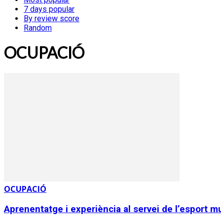
7 days popular
By review score
Random
OCUPACIÓ
OCUPACIÓ
Aprenentatge i experiència al servei de l’esport m