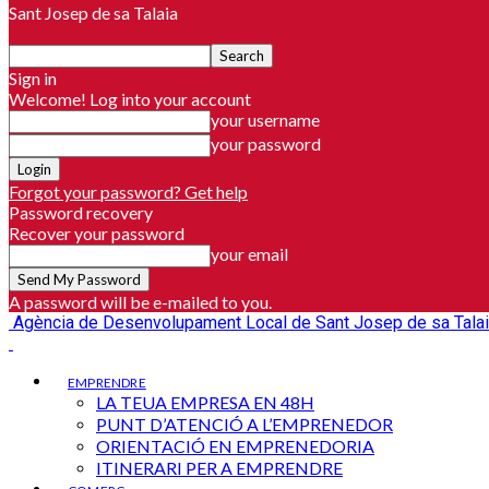
Sant Josep de sa Talaia
Sign in
Welcome! Log into your account
your username
your password
Forgot your password? Get help
Password recovery
Recover your password
your email
A password will be e-mailed to you.
Agència de Desenvolupament Local de Sant Josep de sa Tala
EMPRENDRE
LA TEUA EMPRESA EN 48H
PUNT D’ATENCIÓ A L’EMPRENEDOR
ORIENTACIÓ EN EMPRENEDORIA
ITINERARI PER A EMPRENDRE